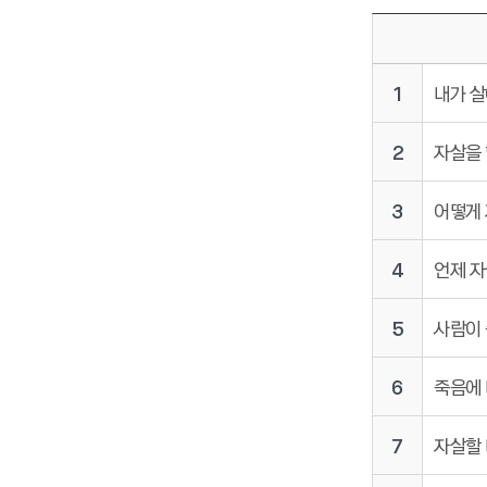
1
내가 살
2
자살을 
3
어떻게 
4
언제 자
5
사람이 
6
죽음에 
7
자살할 