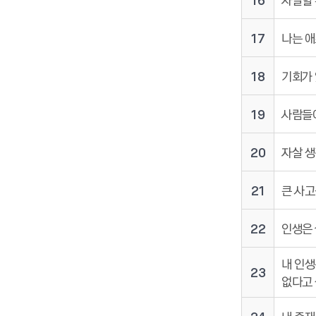
17
나는 애
18
기회가 
19
사람들이
20
자살 생
21
큰 사고
22
인생은 
내 인생
23
없다고 