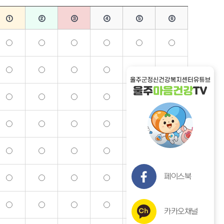
①
②
③
④
⑤
⑥
페이스북
카카오채널