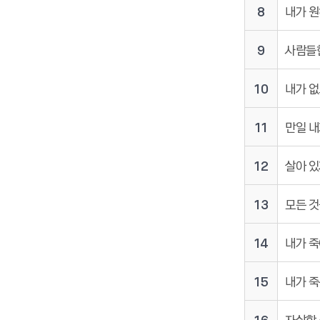
8
내가 원
9
사람들한
10
내가 없
11
만일 내
12
살아 있
13
모든 것
14
내가 죽
15
내가 죽
16
자살할 