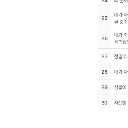
24
내 존재
내가 자
25
될 것이
내가 죽
26
생각했
27
정말로 
28
내가 자
29
상황이 
30
자살할 