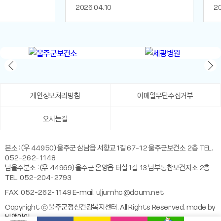
2026.04.10
20
개인정보처리방침
이메일무단수집거부
오시는길
본소 : (우 44950) 울주군 삼남읍 서향교1길 67-12 울주군보건소 2층 TEL.
052-262-1148
남울주분소 : (우 44969) 울주군 온양읍 터실1길 13 남부통합보건지소 2층
TEL. 052-204-2793
FAX. 052-262-1149 E-mail.
uljumhc@daum.net
Copyright ⓒ 울주군정신건강복지센터. All Rights Reserved. made by
비앤아이