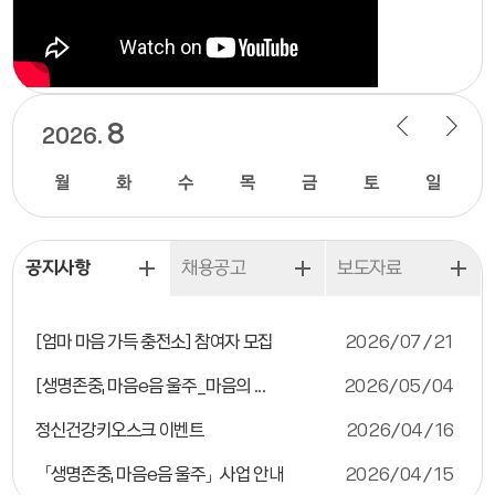
8
2026.
월
화
수
목
금
토
일
공지사항
채용공고
보도자료
[엄마 마음 가득 충전소] 참여자 모집
2026/07/21
[생명존중, 마음e음 울주_마음의 ...
2026/05/04
정신건강키오스크 이벤트
2026/04/16
「생명존중, 마음e음 울주」사업 안내
2026/04/15