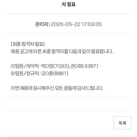
자 발표
관리자
| 2026-05-22 17:09:35
[최종 합격자 발표]
채용 공고에 따른 최종 합격자를 다음과 같이 발표합니다.
①팀원/계약직 :
박O영(7093),
권
O희(4387)
②팀원/정규직 : 오
O훈(8881)
이번 채용에 응시해주신 모든 분들께 감사드립니다.