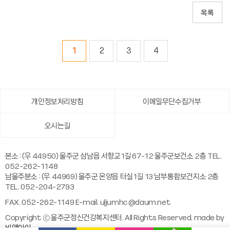
1
2
3
4
개인정보처리방침
이메일무단수집거부
오시는길
본소 : (우 44950) 울주군 삼남읍 서향교1길 67-12 울주군보건소 2층 TEL.
052-262-1148
남울주분소 : (우 44969) 울주군 온양읍 터실1길 13 남부통합보건지소 2층
TEL. 052-204-2793
FAX. 052-262-1149 E-mail.
uljumhc@daum.net
Copyright ⓒ 울주군정신건강복지센터. All Rights Reserved. made by
비앤아이